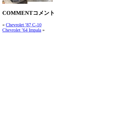
COMMENT
コメント
«
Chevrolet ’87 C-10
Chevrolet ’64 Impala
»