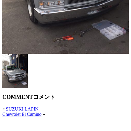
COMMENT
コメント
«
SUZUKI LAPIN
Chevrolet El Camino
»