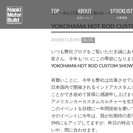
TOP
ABOUT
STOCKLIST
TOP
>
ALL CONTENT
>
BLOG
>
YOKOHAMA H
当店について
在庫情報
YOKOHAMA HOT ROD CUST
2018年11月29日
BLOG
いつも弊社ブログをご覧いただき誠にあ
皆さん、今年もついにこの季節になりま
YOKOHAMA HOT ROD CUSTOM SHOW
有難いことに、今年も弊社は出展させて
日本国内で開催されるインドアカスタム
ことができ改めて皆様に感謝申し上げま
アメリカンカーカスタムカルチャーを生
このイベントを目標に一年間技術を磨い
そのイベントに今年は、我が社期待の若
SNSにもアップしてますが、昨日の時点
いや、間に合わせます。