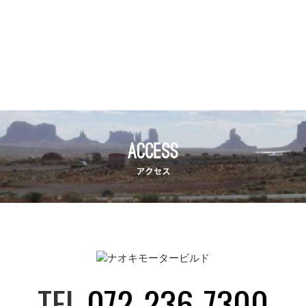
TEL
072-236-7300