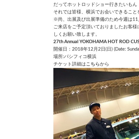
だってホットロッドショー行きたいもん
それでは皆様、横浜でお会いできること
※尚、出展及び出展準備のため今週は11月
ご来店をご予定頂いておりましたお客様
しくお願い致します。
27th Annual YOKOHAMA HOT ROD C
開催日：2018年12月2日(日)
(Date: Sund
場所:パシフィコ横浜
チケット詳細は
こちら
から