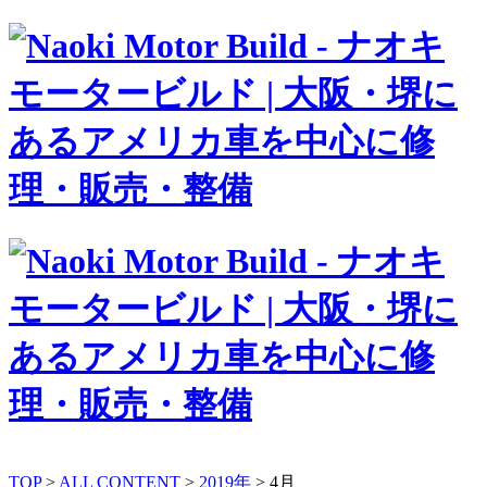
TOP
>
ALL CONTENT
>
2019年
>
4月