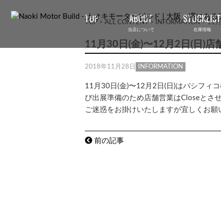
TOP
ABOUT
STOCKLIST
TOP
>
ALL CONTENT
>
INFORMATION
>
11
当店について
在庫情報
11月30日(金)〜12月2日(
2018年11月28日
INFORMATION
11月30日(金)〜12月2日(日)はパシフィ
び出展準備のため店舗営業はCloseとさ
ご迷惑をお掛けいたしますが宜しくお願
前の記事