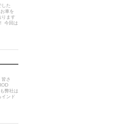
でした
のお車を
おります
す！ 今回は
 皆さ
ROD
年も弊社は
るインド