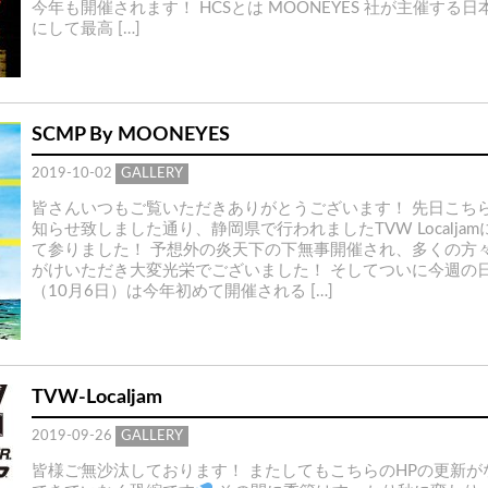
今年も開催されます！ HCSとは MOONEYES 社が主催する
にして最高 […]
SCMP By MOONEYES
2019-10-02
GALLERY
皆さんいつもご覧いただきありがとうございます！ 先日こち
知らせ致しました通り、静岡県で行われましたTVW Localja
て参りました！ 予想外の炎天下の下無事開催され、多くの方
がけいただき大変光栄でございました！ そしてついに今週の
（10月6日）は今年初めて開催される […]
TVW-Localjam
2019-09-26
GALLERY
皆様ご無沙汰しております！ またしてもこちらのHPの更新が