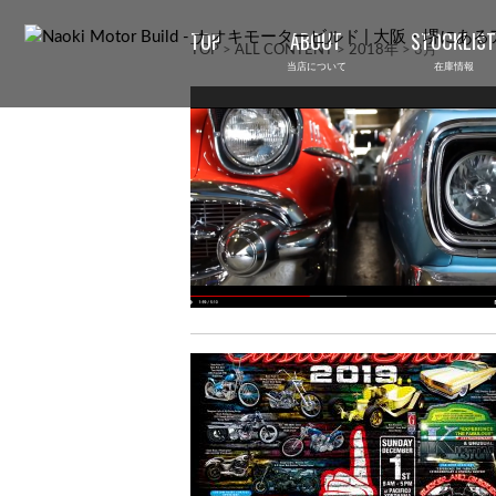
TOP
ABOUT
STOCKLIST
TOP
>
ALL CONTENT
>
2018年
>
3月
当店について
在庫情報