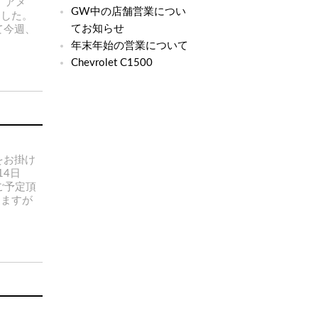
、アメ
GW中の店舗営業につい
ました。
てお知らせ
て今週、
年末年始の営業について
Chevrolet C1500
をお掛け
14日
ご予定頂
しますが