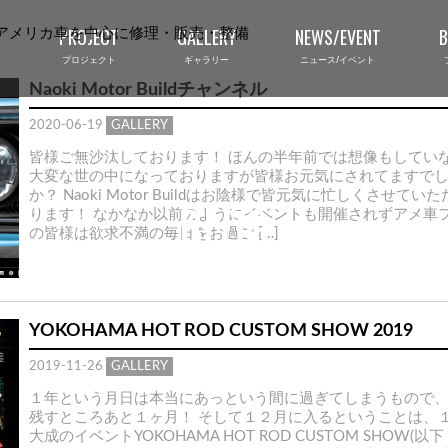
PROJECT
GALLERY
NEWS/EVENT
プロジェクト
ギャラリー
ニュース/イベント
Naoki Motor Buildチャンネル
2020-06-19
GALLERY
皆様ご無沙汰しております！ ほんの半年前では想像もしてい
大変な世の中になっておりますが皆様お元気にされてますで
か？ Naoki Motor Buildはお陰様で皆元気に忙しくさせてい
BLOG
ります！ なかなか以前のようにイベントも開催されずアメ車
の皆様は欲求不満の毎日をお過ご […]
ブログ
YOKOHAMA HOT ROD CUSTOM SHOW 2019
2019-11-26
GALLERY
１年という月日は本当にあっという間に過ぎてしまうもので
残すところあと１ヶ月！ そして１２月に入るということは、
大成のイベントYOKOHAMA HOT ROD CUSTOM SHOW(以下 H