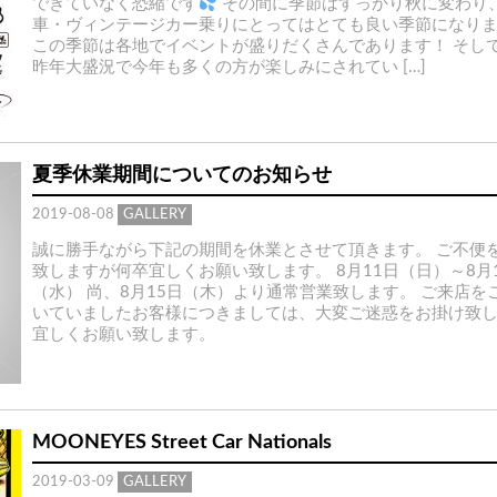
できていなく恐縮です
その間に季節はすっかり秋に変わり
車・ヴィンテージカー乗りにとってはとても良い季節になり
この季節は各地でイベントが盛りだくさんであります！ そし
昨年大盛況で今年も多くの方が楽しみにされてい […]
夏季休業期間についてのお知らせ
2019-08-08
GALLERY
誠に勝手ながら下記の期間を休業とさせて頂きます。 ご不便
致しますが何卒宜しくお願い致します。 8月11日（日）～8月
（水） 尚、8月15日（木）より通常営業致します。 ご来店を
いていましたお客様につきましては、大変ご迷惑をお掛け致
宜しくお願い致します。
MOONEYES Street Car Nationals
2019-03-09
GALLERY