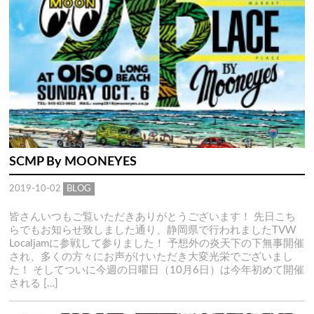
SCMP By MOONEYES
2019-10-02
BLOG
皆さんいつもご覧いただきありがとうございます！ 先日こち
らでもお知らせ致しました通り、静岡県で行われましたTVW
Localjamに参戦して参りました！ 予想外の炎天下の下無事開催
され、多くの方々にお声がけいただき大変光栄でございまし
た！ そしてついに今週の日曜日（10月6日）は今年初めて開催
される […]