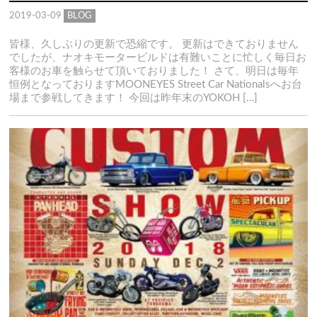
2019-03-09
BLOG
皆様、久しぶりの更新で恐縮です。 更新はできておりません
でしたが、ナオキモータービルドは有難いことに忙しく毎日お
客様のお車を触らせて頂いておりました！ さて、明日は毎年
恒例となっておりますMOONEYES Street Car Nationalsへお台
場まで参戦してきます！ 今回は昨年末のYOKOH […]