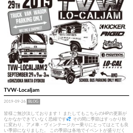
TVW-Localjam
2019-09-26
BLOG
皆様ご無沙汰しております！ またしてもこちらのHPの更新が
なかなかできていなく恐縮です
その間に季節はすっかり秋
に変わり、アメ車・ヴィンテージカー乗りにとってはとても良
い季節になりました。 この季節は各地でイベントが盛りだく