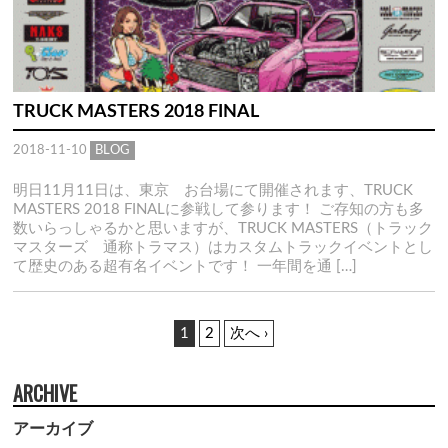
TRUCK MASTERS 2018 FINAL
2018-11-10
BLOG
明日11月11日は、東京 お台場にて開催されます、TRUCK
MASTERS 2018 FINALに参戦して参ります！ ご存知の方も多
数いらっしゃるかと思いますが、TRUCK MASTERS（トラック
マスターズ 通称トラマス）はカスタムトラックイベントとし
て歴史のある超有名イベントです！ 一年間を通 […]
1
2
次へ ›
ARCHIVE
アーカイブ