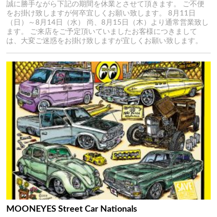
誠に勝手ながら下記の期間を休業とさせて頂きます。 ご不便
をお掛け致しますが何卒宜しくお願い致します。 8月11日
（日）～8月14日（水） 尚、8月15日（木）より通常営業致し
ます。 ご来店をご予定頂いていましたお客様につきまして
は、大変ご迷惑をお掛け致しますが宜しくお願い致します。
MOONEYES Street Car Nationals