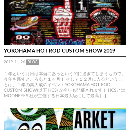
YOKOHAMA HOT ROD CUSTOM SHOW 2019
2019-11-26
BLOG
１年という月日は本当にあっという間に過ぎてしまうもので、
今年も残すところあと１ヶ月！ そして１２月に入るというこ
とは、１年の集大成のイベントYOKOHAMA HOT ROD
CUSTOM SHOW(以下 HCS) が今年も開催されます！ HCSとは
MOONEYES 社が主催する日本最大級にして最高 […]