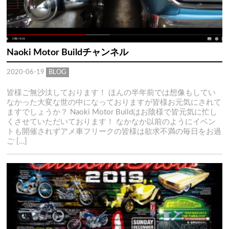
Naoki Motor Buildチャンネル
2020-06-19
BLOG
皆様ご無沙汰しております！ ほんの半年前では想像もしてい
なかった大変な世の中になっておりますが皆様お元気にされて
ますでしょうか？ Naoki Motor Buildはお陰様で皆元気に忙し
くさせていただいております！ なかなか以前のようにイベン
トも開催されずアメ車フリークの皆様は欲求不満の毎日をお過
ご […]