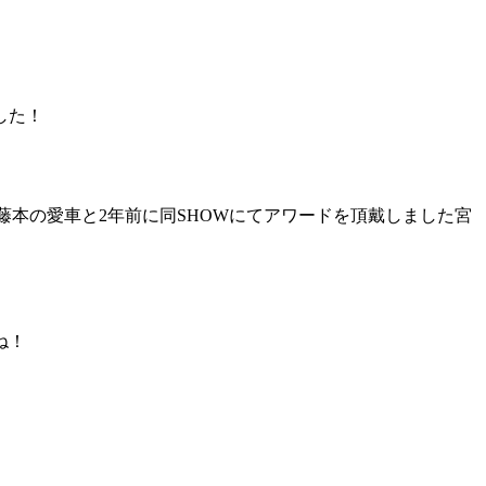
した！
ダー藤本の愛車と2年前に同SHOWにてアワードを頂戴しました宮
ね！