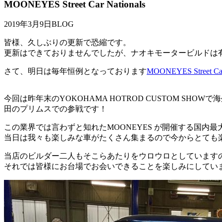
MOONEYES Street Car Nationals
2019年3月9日
BLOG
皆様、久しぶりの更新で恐縮です。
更新はできておりませんでしたが、ナオキモータービルドは
さて、明日は毎年恒例となっております
MOONEYES Street Car
今回は昨年末のYOKOHAMA HOTROD CUSTOM S
田のプリムスでの参戦です！
この業界では言わずと知れたMOONEYES が開催する国内最大級のアウト
当日は我々も楽しみな車がたくさん集まるので今からとても
当店のビルダー二人もそこらあたりをウロウロとしています
それでは皆様にお台場でお会いできることを楽しみにしてい