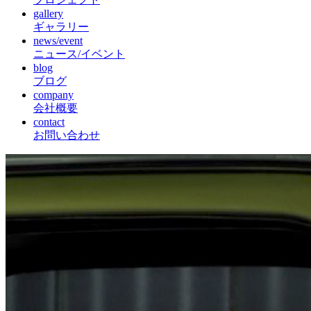
gallery
ギャラリー
news/event
ニュース/イベント
blog
ブログ
company
会社概要
contact
お問い合わせ