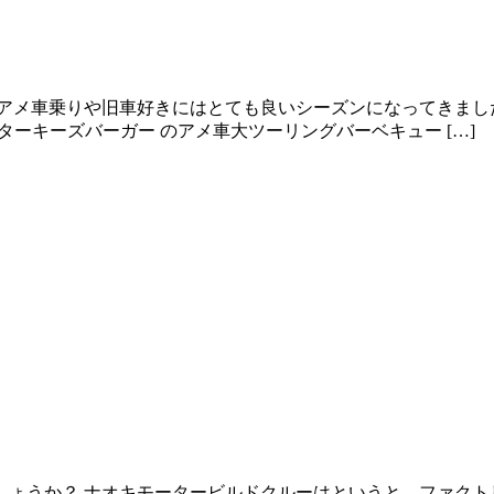
アメ車乗りや旧車好きにはとても良いシーズンになってきました
ild＆スターキーズバーガー のアメ車大ツーリングバーベキュー […]
しょうか？ ナオキモータービルドクルーはというと、ファクト