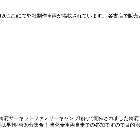
L.4(P.44,45,120,121)にて弊社制作車両が掲載されています。
県 鈴鹿サーキットファミリーキャンプ場内で開催されました鈴
早朝4時30分集合！ 当然全車両自走での参加ですので目的地ま