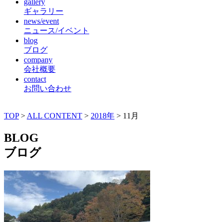
gallery
ギャラリー
news/event
ニュース/イベント
blog
ブログ
company
会社概要
contact
お問い合わせ
TOP
>
ALL CONTENT
>
2018年
>
11月
BLOG
ブログ